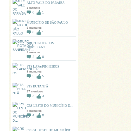
ALTO VALE DO PARAÍBA
1 membro
0
1
MUNICÍPIO DE SÃO PAULO
5 membros
0
1
GRUPO ROTA DOS
BANEIRANT…
1 membro
2
0
STS LAPA/PINHEIROS
8 membros
5
5
STS BUTANTÃ
17 membros
3
3
CRS LESTE DO MUNICÍPIO D…
4 membros
4
0
CRS SUDESTE DO MUNICÍPIO…