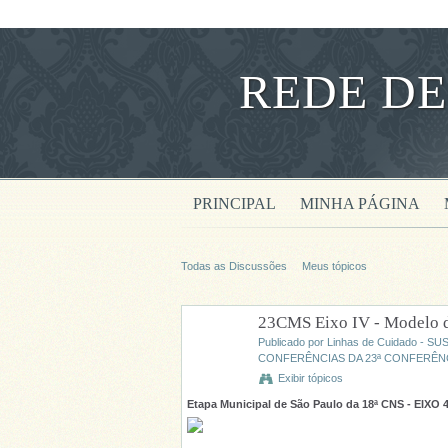
REDE DE
PRINCIPAL
MINHA PÁGINA
Todas as Discussões
Meus tópicos
23CMS Eixo IV - Modelo de 
Publicado por
Linhas de Cuidado - SU
CONFERÊNCIAS DA 23ª CONFERÊNCI
Exibir tópicos
Etapa Municipal de São Paulo da 18ª CNS - EIXO 