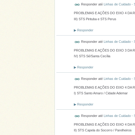
Responder até
Linhas de Cuidado -
PROBLEMAS E AÇÕES DO EIXO 4 DA 
III) STS Pirituba e STS Perus
▶
Responder
Responder até
Linhas de Cuidado -
PROBLEMAS E AÇÕES DO EIXO 3 DA 
IV) STS Sé/Santa Cecília
▶
Responder
Responder até
Linhas de Cuidado -
PROBLEMAS E AÇÕES DO EIXO 4 DA 
I) STS Santo Amaro / Cidade Ademar
▶
Responder
Responder até
Linhas de Cuidado -
PROBLEMAS E AÇÕES DO EIXO 4 DA 
II) STS Capela do Socorro / Parelheiros