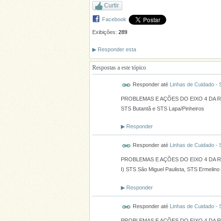
Curtir
Facebook
Exibições:
289
▶
Responder esta
Respostas a este tópico
Responder até
Linhas de Cuidado -
PROBLEMAS E AÇÕES DO EIXO 4 DA 
STS Butantã e STS Lapa/Pinheiros
▶
Responder
Responder até
Linhas de Cuidado -
PROBLEMAS E AÇÕES DO EIXO 4 DA 
I) STS São Miguel Paulista, STS Ermelino
▶
Responder
Responder até
Linhas de Cuidado -
PROBLEMAS E AÇÕES DO EIXO 4 DA 