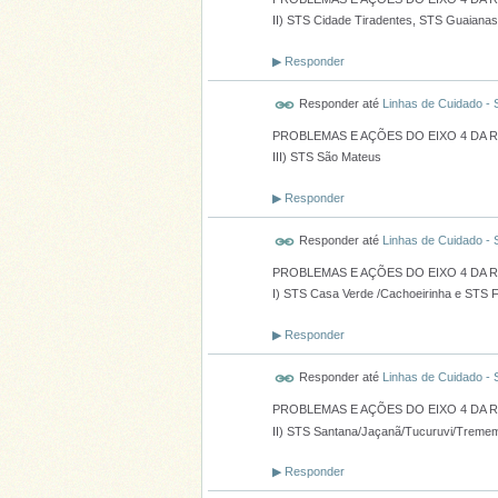
II) STS Cidade Tiradentes, STS Guaianas
▶
Responder
Responder até
Linhas de Cuidado -
PROBLEMAS E AÇÕES DO EIXO 4 DA 
III) STS São Mateus
▶
Responder
Responder até
Linhas de Cuidado -
PROBLEMAS E AÇÕES DO EIXO 4 DA 
I) STS Casa Verde /Cachoeirinha e STS F
▶
Responder
Responder até
Linhas de Cuidado -
PROBLEMAS E AÇÕES DO EIXO 4 DA 
II) STS Santana/Jaçanã/Tucuruvi/Trememb
▶
Responder