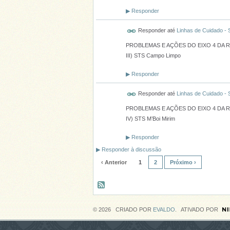
▶
Responder
Responder até
Linhas de Cuidado -
PROBLEMAS E AÇÕES DO EIXO 4 DA 
III) STS Campo Limpo
▶
Responder
Responder até
Linhas de Cuidado -
PROBLEMAS E AÇÕES DO EIXO 4 DA 
IV) STS M’Boi Mirim
▶
Responder
▶
Responder à discussão
‹ Anterior
1
2
Próximo ›
© 2026 CRIADO POR
EVALDO
. ATIVADO POR