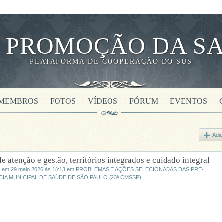
 PROMOÇÃO DA SA
PLATAFORMA DE COOPERAÇÃO DO SUS
MEMBROS
FOTOS
VÍDEOS
FÓRUM
EVENTOS
Adic
atenção e gestão, territórios integrados e cuidado integral
S
em 29 maio 2026 às 18:13 em
PROBLEMAS E AÇÕES SELECIONADAS DAS PRÉ-
A MUNICIPAL DE SAÚDE DE SÃO PAULO (23ª CMSSP)
4