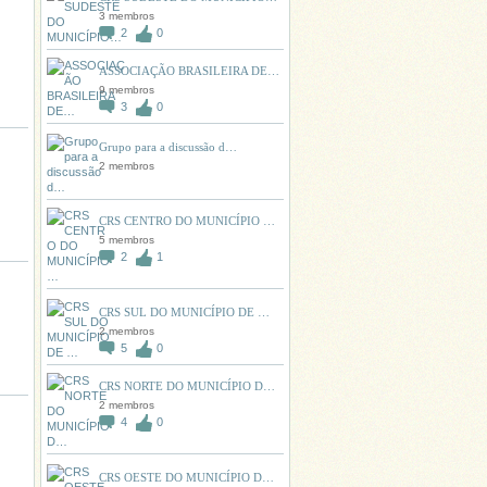
3 membros
2
0
ASSOCIAÇÃO BRASILEIRA DE…
9 membros
3
0
Grupo para a discussão d…
2 membros
CRS CENTRO DO MUNICÍPIO …
5 membros
2
1
CRS SUL DO MUNICÍPIO DE …
2 membros
5
0
CRS NORTE DO MUNICÍPIO D…
2 membros
4
0
CRS OESTE DO MUNICÍPIO D…