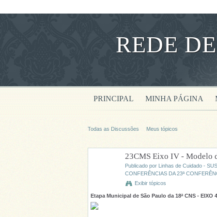
REDE DE
PRINCIPAL
MINHA PÁGINA
Todas as Discussões
Meus tópicos
23CMS Eixo IV - Modelo de 
Publicado por
Linhas de Cuidado - SU
CONFERÊNCIAS DA 23ª CONFERÊNCI
Exibir tópicos
Etapa Municipal de São Paulo da 18ª CNS - EIXO 