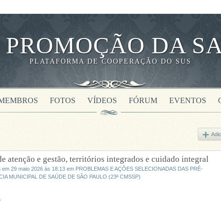
 PROMOÇÃO DA SA
PLATAFORMA DE COOPERAÇÃO DO SUS
MEMBROS
FOTOS
VÍDEOS
FÓRUM
EVENTOS
Adic
atenção e gestão, territórios integrados e cuidado integral
S
em 29 maio 2026 às 18:13 em
PROBLEMAS E AÇÕES SELECIONADAS DAS PRÉ-
A MUNICIPAL DE SAÚDE DE SÃO PAULO (23ª CMSSP)
4