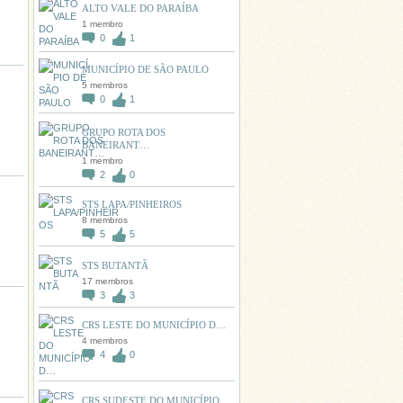
ALTO VALE DO PARAÍBA
1 membro
0
1
MUNICÍPIO DE SÃO PAULO
5 membros
0
1
GRUPO ROTA DOS
BANEIRANT…
1 membro
2
0
STS LAPA/PINHEIROS
8 membros
5
5
STS BUTANTÃ
17 membros
3
3
CRS LESTE DO MUNICÍPIO D…
4 membros
4
0
CRS SUDESTE DO MUNICÍPIO…