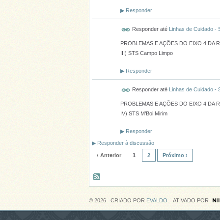
▶
Responder
Responder até
Linhas de Cuidado -
PROBLEMAS E AÇÕES DO EIXO 4 DA 
III) STS Campo Limpo
▶
Responder
Responder até
Linhas de Cuidado -
PROBLEMAS E AÇÕES DO EIXO 4 DA 
IV) STS M’Boi Mirim
▶
Responder
▶
Responder à discussão
‹ Anterior
1
2
Próximo ›
© 2026 CRIADO POR
EVALDO
. ATIVADO POR