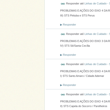
Responder até
Linhas de Cuidado -
PROBLEMAS E AÇÕES DO EIXO 4 DA 
III) STS Pirituba e STS Perus
▶
Responder
Responder até
Linhas de Cuidado -
PROBLEMAS E AÇÕES DO EIXO 3 DA 
IV) STS Sé/Santa Cecília
▶
Responder
Responder até
Linhas de Cuidado -
PROBLEMAS E AÇÕES DO EIXO 4 DA 
I) STS Santo Amaro / Cidade Ademar
▶
Responder
Responder até
Linhas de Cuidado -
PROBLEMAS E AÇÕES DO EIXO 4 DA 
II) STS Capela do Socorro / Parelheiros