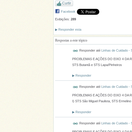
Curtir
Facebook
Exibições:
289
▶
Responder esta
Respostas a este tópico
Responder até
Linhas de Cuidado -
PROBLEMAS E AÇÕES DO EIXO 4 DA 
STS Butantã e STS Lapa/Pinheiros
▶
Responder
Responder até
Linhas de Cuidado -
PROBLEMAS E AÇÕES DO EIXO 4 DA 
I) STS São Miguel Paulista, STS Ermelino
▶
Responder
Responder até
Linhas de Cuidado -
PROBLEMAS E AÇÕES DO EIXO 4 DA 