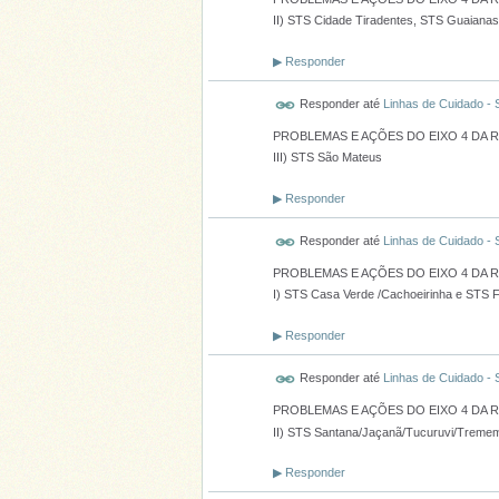
II) STS Cidade Tiradentes, STS Guaianas
▶
Responder
Responder até
Linhas de Cuidado -
PROBLEMAS E AÇÕES DO EIXO 4 DA 
III) STS São Mateus
▶
Responder
Responder até
Linhas de Cuidado -
PROBLEMAS E AÇÕES DO EIXO 4 DA 
I) STS Casa Verde /Cachoeirinha e STS F
▶
Responder
Responder até
Linhas de Cuidado -
PROBLEMAS E AÇÕES DO EIXO 4 DA 
II) STS Santana/Jaçanã/Tucuruvi/Trememb
▶
Responder