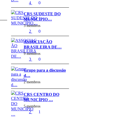
4
0
CRS SUDESTE DO
MUNICÍPIO…
3 membros
2
0
ASSOCIAÇÃO
BRASILEIRA DE…
9 membros
3
0
Grupo para a discussão
d…
2 membros
CRS CENTRO DO
MUNICÍPIO …
5 membros
2
1