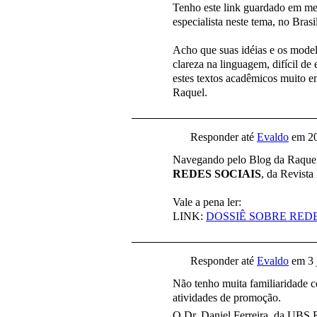
Tenho este link guardado em me
especialista neste tema, no Brasil
Acho que suas idéias e os model
clareza na linguagem, difícil d
estes textos acadêmicos muito 
Raquel.
Responder até
Evaldo
em
2
Navegando pelo Blog da Raquel
REDES SOCIAIS
, da Revista
Vale a pena ler:
LINK:
DOSSIÊ SOBRE REDE
Responder até
Evaldo
em
3 
Não tenho muita familiaridade
atividades de promoção.
O Dr. Daniel Ferreira, da UBS R