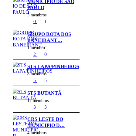
MUNICÍPIO DE SÃO
PAULO
5 membros
0
1
GRUPO ROTA DOS
BANEIRANT…
1 membro
2
0
STS LAPA/PINHEIROS
8 membros
5
5
STS BUTANTÃ
17 membros
3
3
CRS LESTE DO
MUNICÍPIO D…
4 membros