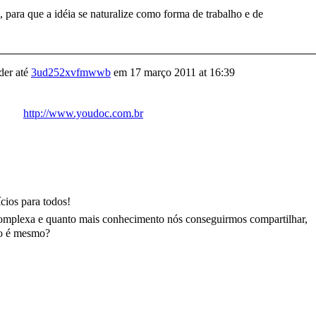
 para que a idéia se naturalize como forma de trabalho e de
er até
3ud252xvfmwwb
em
17 março 2011 at 16:39
http://
www.youdoc.com.br
!
cios para todos!
complexa e quanto mais conhecimento nós conseguirmos compartilhar,
ão é mesmo?