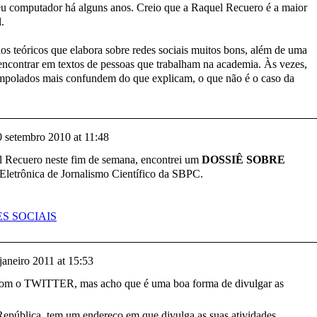
u computador há alguns anos. Creio que a Raquel Recuero é a maior
.
os teóricos que elabora sobre redes sociais muitos bons, além de uma
e encontrar em textos de pessoas que trabalham na academia. Às vezes,
empolados mais confundem do que explicam, o que não é o caso da
0 setembro 2010 at 11:48
 Recuero neste fim de semana, encontrei um
DOSSIÊ SOBRE
 Eletrônica de Jornalismo Científico da SBPC.
S SOCIAIS
janeiro 2011 at 15:53
 com o TWITTER, mas acho que é uma boa forma de divulgar as
epública, tem um endereço em que divulga as suas atividades.