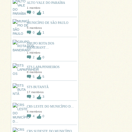
ALTO VALE DO PARAÍBA
1 membro
0
1
MUNICÍPIO DE SÃO PAULO
5 membros
0
1
GRUPO ROTA DOS
BANEIRANT…
1 membro
2
0
STS LAPA/PINHEIROS
8 membros
5
5
STS BUTANTÃ
17 membros
3
3
CRS LESTE DO MUNICÍPIO D…
4 membros
4
0
CRS SUDESTE DO MUNICÍPIO…