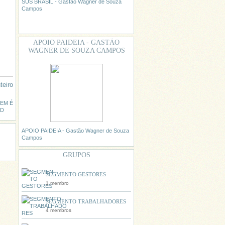
SUS BRASIL - Gastão Wagner de Souza
Campos
APOIO PAIDEIA - GASTÃO
WAGNER DE SOUZA CAMPOS
teiro
EM É
MD
APOIO PAIDEIA - Gastão Wagner de Souza
Campos
GRUPOS
SEGMENTO GESTORES
1 membro
SEGMENTO TRABALHADORES
4 membros