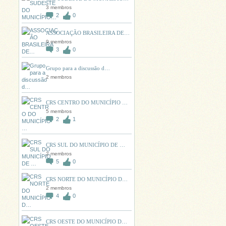
3 membros
2
0
ASSOCIAÇÃO BRASILEIRA DE…
9 membros
3
0
Grupo para a discussão d…
2 membros
CRS CENTRO DO MUNICÍPIO …
5 membros
2
1
CRS SUL DO MUNICÍPIO DE …
2 membros
5
0
CRS NORTE DO MUNICÍPIO D…
2 membros
4
0
CRS OESTE DO MUNICÍPIO D…