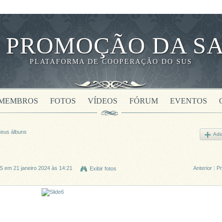
 PROMOÇÃO DA SA
PLATAFORMA DE COOPERAÇÃO DO SUS
MEMBROS
FOTOS
VÍDEOS
FÓRUM
EVENTOS
eus álbuns
Adi
US
em 21 janeiro 2024 às 14:21
Anterior
|
P
Exibir fotos