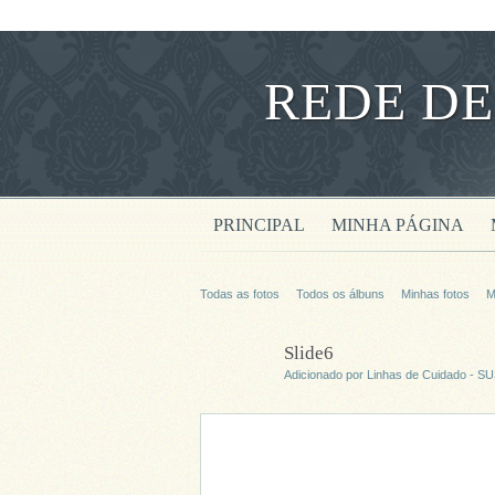
REDE DE
PRINCIPAL
MINHA PÁGINA
Todas as fotos
Todos os álbuns
Minhas fotos
M
Slide6
Adicionado por
Linhas de Cuidado - S