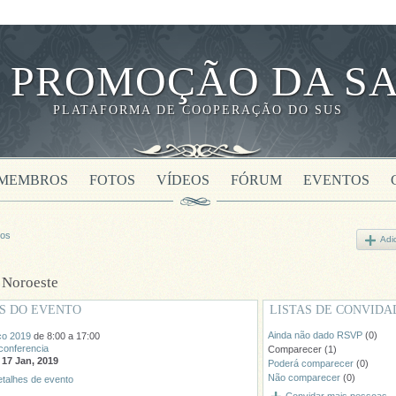
 PROMOÇÃO DA SA
PLATAFORMA DE COOPERAÇÃO DO SUS
MEMBROS
FOTOS
VÍDEOS
FÓRUM
EVENTOS
tos
Adi
 Noroeste
S DO EVENTO
LISTAS DE CONVIDA
Ainda não dado RSVP
(0)
ço 2019
de 8:00 a 17:00
conferencia
Comparecer (1)
:
17 Jan, 2019
Poderá comparecer
(0)
Não comparecer
(0)
etalhes de evento