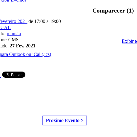
Comparecer (1)
fevereiro 2021
de 17:00 a 19:00
TUAL
nto:
reunião
 por: CMS
Exibir 
dade:
27 Fev, 2021
para Outlook ou iCal (.ics)
k
Próximo Evento >