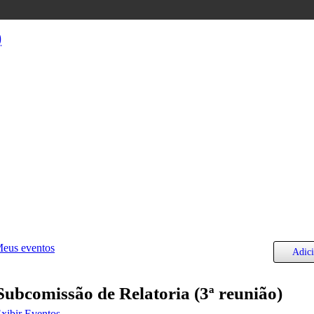
)
eus eventos
Adic
Subcomissão de Relatoria (3ª reunião)
xibir Eventos