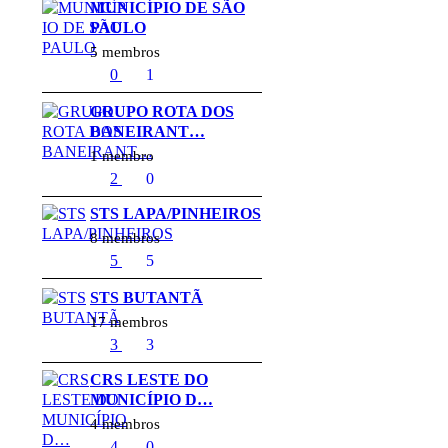
MUNICÍPIO DE SÃO
PAULO
5 membros
0
1
GRUPO ROTA DOS
BANEIRANT…
1 membro
2
0
STS LAPA/PINHEIROS
8 membros
5
5
STS BUTANTÃ
17 membros
3
3
CRS LESTE DO
MUNICÍPIO D…
4 membros
4
0