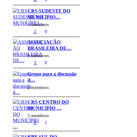
CRS SUDESTE DO
MUNICÍPIO…
3 membros
2
0
ASSOCIAÇÃO
BRASILEIRA DE…
9 membros
3
0
Grupo para a discussão
d…
2 membros
CRS CENTRO DO
MUNICÍPIO …
5 membros
2
1
CRS SUL DO