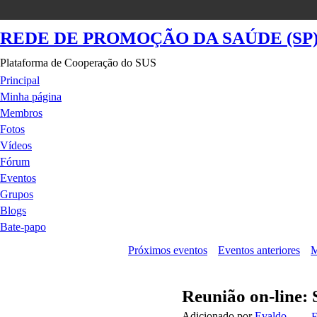
REDE DE PROMOÇÃO DA SAÚDE (SP
Plataforma de Cooperação do SUS
Principal
Minha página
Membros
Fotos
Vídeos
Fórum
Eventos
Grupos
Blogs
Bate-papo
Próximos eventos
Eventos anteriores
M
Reunião on-line: 
Adicionado por
Evaldo
E