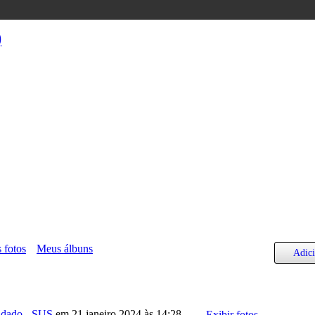
)
 fotos
Meus álbuns
Adic
idado - SUS
em 21 janeiro 2024 às 14:28
Exibir fotos