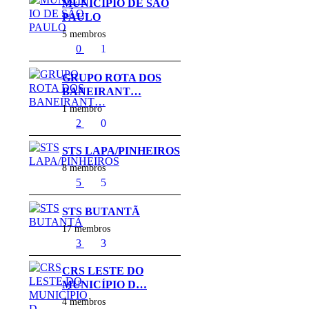
MUNICÍPIO DE SÃO
PAULO
5 membros
0
1
GRUPO ROTA DOS
BANEIRANT…
1 membro
2
0
STS LAPA/PINHEIROS
8 membros
5
5
STS BUTANTÃ
17 membros
3
3
CRS LESTE DO
MUNICÍPIO D…
4 membros