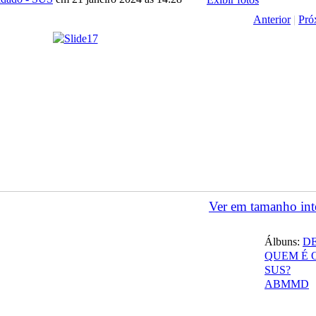
Anterior
|
Pró
Ver em tamanho int
Álbuns:
D
QUEM É 
SUS?
ABMMD