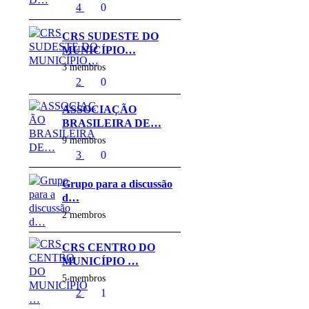
4
0
CRS SUDESTE DO
MUNICÍPIO…
3 membros
2
0
ASSOCIAÇÃO
BRASILEIRA DE…
9 membros
3
0
Grupo para a discussão
d…
2 membros
CRS CENTRO DO
MUNICÍPIO …
5 membros
2
1