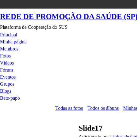
REDE DE PROMOÇÃO DA SAÚDE (SP
Plataforma de Cooperação do SUS
Principal
Minha página
Membros
Fotos
Vídeos
Fórum
Eventos
Grupos
Blogs
Bate-papo
Todas as fotos
Todos os álbuns
Minhas
Slide17
Adicionado por
Linhas de Cu