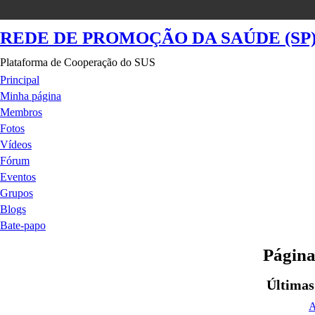
REDE DE PROMOÇÃO DA SAÚDE (SP
Plataforma de Cooperação do SUS
Principal
Minha página
Membros
Fotos
Vídeos
Fórum
Eventos
Grupos
Blogs
Bate-papo
Página
Últimas
A