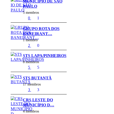
MUNICÍPIO DE SÃO
PAULO
5 membros
0
1
GRUPO ROTA DOS
BANEIRANT…
1 membro
2
0
STS LAPA/PINHEIROS
8 membros
5
5
STS BUTANTÃ
17 membros
3
3
CRS LESTE DO
MUNICÍPIO D…
4 membros