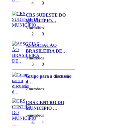
4
0
CRS SUDESTE DO
MUNICÍPIO…
3 membros
2
0
ASSOCIAÇÃO
BRASILEIRA DE…
9 membros
3
0
Grupo para a discussão
d…
2 membros
CRS CENTRO DO
MUNICÍPIO …
5 membros
2
1