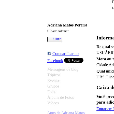
D
1
Adriana Matos Pereira
Cidade Ademar
Informa
Curtir
De qual s
USUÁRI
Compartilhar no
Mora ou t
Facebook
Cidade Ad
Mensagens de blog
Qual unida
Tópicos
UBS Guac
Eventos
Grupos
Caixa d
Fotos
Você pr
Álbuns de Fotos
para adi
Vídeos
Entrar 
Apps de Adriana Matos