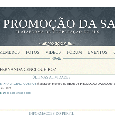
 PROMOÇÃO DA SA
PLATAFORMA DE COOPERAÇÃO DO SUS
MEMBROS
FOTOS
VÍDEOS
FÓRUM
EVENTOS
e FERNANDA CENCI QUEIROZ
ÚLTIMAS ATIVIDADES
ERNANDA CENCI QUEIROZ
é agora um membro de REDE DE PROMOÇÃO DA SAÚDE (S
4 Abr, 2024
Dê as boas-vindas a eles!
INFORMAÇÕES DO PERFIL