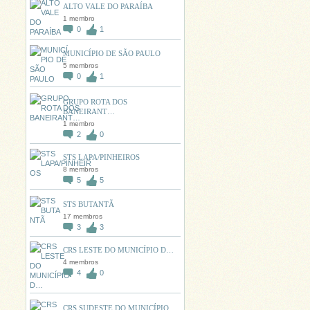
ALTO VALE DO PARAÍBA
1 membro
0
1
MUNICÍPIO DE SÃO PAULO
5 membros
0
1
GRUPO ROTA DOS
BANEIRANT…
1 membro
2
0
STS LAPA/PINHEIROS
8 membros
5
5
STS BUTANTÃ
17 membros
3
3
CRS LESTE DO MUNICÍPIO D…
4 membros
4
0
CRS SUDESTE DO MUNICÍPIO…