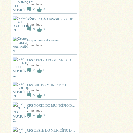
3 membros
2
0
ASSOCIAÇÃO BRASILEIRA DE…
9 membros
3
0
Grupo para a discussão d…
2 membros
CRS CENTRO DO MUNICÍPIO …
5 membros
2
1
CRS SUL DO MUNICÍPIO DE …
2 membros
5
0
CRS NORTE DO MUNICÍPIO D…
2 membros
4
0
CRS OESTE DO MUNICÍPIO D…