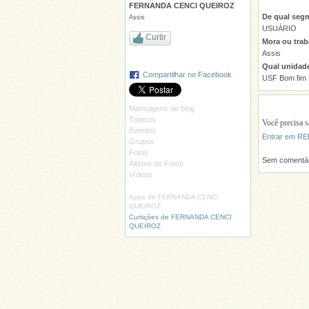
FERNANDA CENCI QUEIROZ
De qual segm
Assis
USUÁRIO
Curtir
Mora ou trab
Assis
Qual unidade
Compartilhar no Facebook
USF Bom fim
Mensagens de blog
Tópicos
Você precisa
Eventos
Entrar em 
Grupos
Fotos
Sem comentár
Álbuns de Fotos
Vídeos
Apps de FERNANDA CENCI
QUEIROZ
Curtições de FERNANDA CENCI
QUEIROZ