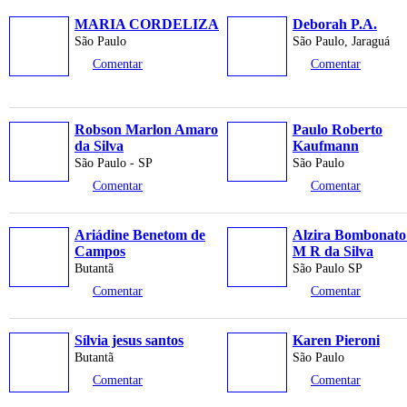
MARIA CORDELIZA
Deborah P.A.
São Paulo
São Paulo, Jaraguá
Comentar
Comentar
Robson Marlon Amaro
Paulo Roberto
da Silva
Kaufmann
São Paulo - SP
São Paulo
Comentar
Comentar
Ariádine Benetom de
Alzira Bombonato
Campos
M R da Silva
Butantã
São Paulo SP
Comentar
Comentar
Sílvia jesus santos
Karen Pieroni
Butantã
São Paulo
Comentar
Comentar