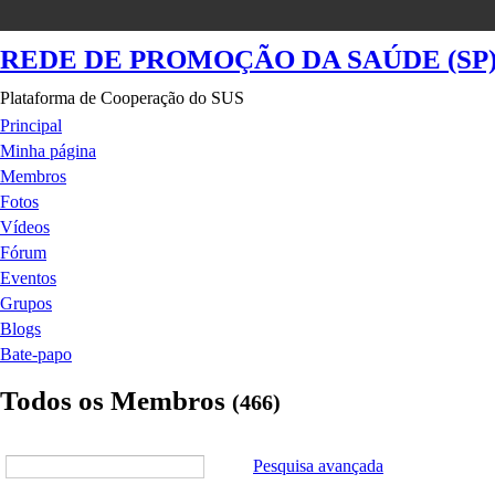
REDE DE PROMOÇÃO DA SAÚDE (SP
Plataforma de Cooperação do SUS
Principal
Minha página
Membros
Fotos
Vídeos
Fórum
Eventos
Grupos
Blogs
Bate-papo
Todos os Membros
(466)
Pesquisa avançada