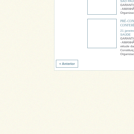
SÃO PAU
GARANTI
- AMANH
Organiza
PRÉ-CON
CONFER
21 janeir
SAÚDE
GARANTI
- AMANHÃ
virtude d
Constitui
Organizad
< Anterior