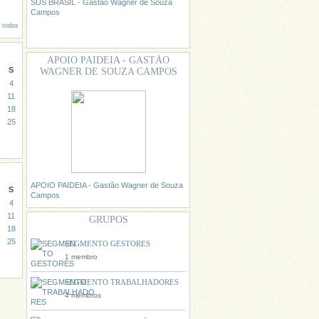
SUS BRASIL - Gastão Wagner de Souza
Campos
r todos
APOIO PAIDEIA - GASTÃO
S
WAGNER DE SOUZA CAMPOS
4
11
18
25
APOIO PAIDEIA - Gastão Wagner de Souza
S
Campos
4
11
GRUPOS
18
25
SEGMENTO GESTORES
1 membro
SEGMENTO TRABALHADORES
4 membros