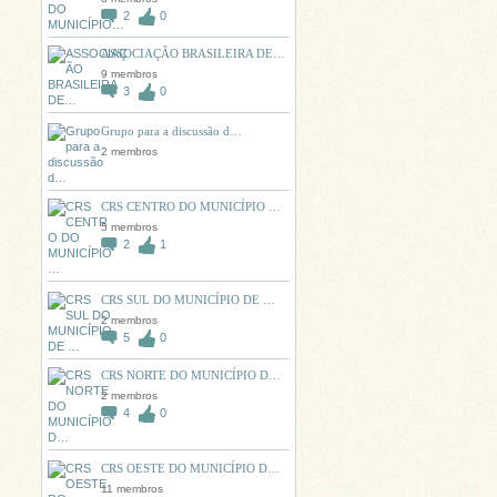
2
0
ASSOCIAÇÃO BRASILEIRA DE…
9 membros
3
0
Grupo para a discussão d…
2 membros
CRS CENTRO DO MUNICÍPIO …
5 membros
2
1
CRS SUL DO MUNICÍPIO DE …
2 membros
5
0
CRS NORTE DO MUNICÍPIO D…
2 membros
4
0
CRS OESTE DO MUNICÍPIO D…
11 membros