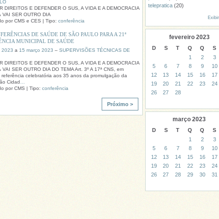
LO
telepratica
(20)
R DIREITOS E DEFENDER O SUS, A VIDA E A DEMOCRACIA
Ã VAI SER OUTRO DIA
Exibi
do por CMS e CES | Tipo:
conferência
FERÊNCIAS DE SAÚDE DE SÃO PAULO PARA A 21ª
fevereiro
2023
ÊNCIA MUNICIPAL DE SAÚDE
D
S
T
Q
Q
S
o 2023
a
15 março 2023
–
SUPERVISÕES TÉCNICAS DE
1
2
3
R DIREITOS E DEFENDER O SUS, A VIDA E A DEMOCRACIA
5
6
7
8
9
10
 VAI SER OUTRO DIA DO TEMA Art. 3º A 17ª CNS, em
12
13
14
15
16
17
a referência celebratória aos 35 anos da promulgação da
ção Cidad
…
19
20
21
22
23
24
o por CMS | Tipo:
conferência
26
27
28
Próximo >
março
2023
D
S
T
Q
Q
S
1
2
3
5
6
7
8
9
10
12
13
14
15
16
17
19
20
21
22
23
24
26
27
28
29
30
31