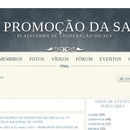
 PROMOÇÃO DA SA
PLATAFORMA DE COOPERAÇÃO DO SUS
MEMBROS
FOTOS
VÍDEOS
FÓRUM
EVENTOS
tos
Adi
TIPOS DE EVENT
POPULARES
reunião
(64)
MUNICIPAIS DO ESTADO DE SÃO PAULO da 17ª
conferencia
(48)
ÊNCIA NACIONAL DE SAÚDE
conferência
(37)
ro 2022
a
31 março 2023
–
MUNICIPIOS DO ESTADO DE
plenária
(20)