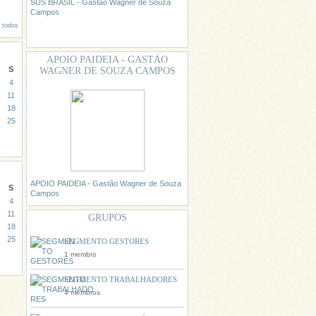
SUS BRASIL - Gastão Wagner de Souza
Campos
r todos
APOIO PAIDEIA - GASTÃO
S
WAGNER DE SOUZA CAMPOS
4
11
18
25
APOIO PAIDEIA - Gastão Wagner de Souza
S
Campos
4
11
GRUPOS
18
25
SEGMENTO GESTORES
1 membro
SEGMENTO TRABALHADORES
4 membros