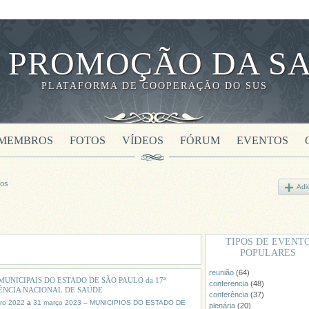
 PROMOÇÃO DA SA
PLATAFORMA DE COOPERAÇÃO DO SUS
MEMBROS
FOTOS
VÍDEOS
FÓRUM
EVENTOS
tos
Adi
TIPOS DE EVENT
POPULARES
reunião
(64)
MUNICIPAIS DO ESTADO DE SÃO PAULO da 17ª
conferencia
(48)
ÊNCIA NACIONAL DE SAÚDE
conferência
(37)
ro 2022
a
31 março 2023
–
MUNICIPIOS DO ESTADO DE
plenária
(20)