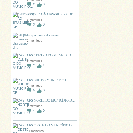
2
0
ASSOCIAÇÃO BRASILEIRA DE…
9 membros
3
0
Grupo para a discussão d…
2 membros
CRS CENTRO DO MUNICÍPIO …
5 membros
2
1
CRS SUL DO MUNICÍPIO DE …
2 membros
5
0
CRS NORTE DO MUNICÍPIO D…
2 membros
4
0
CRS OESTE DO MUNICÍPIO D…
11 membros