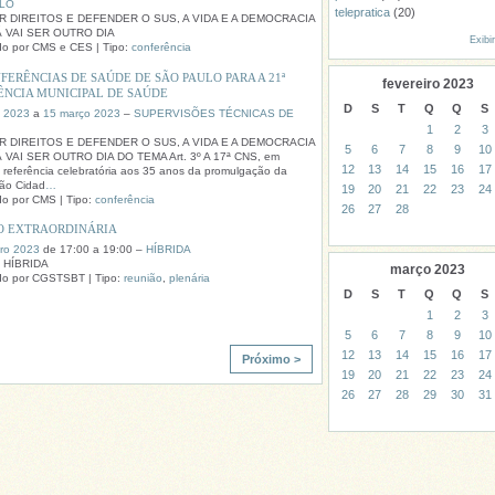
LO
telepratica
(20)
R DIREITOS E DEFENDER O SUS, A VIDA E A DEMOCRACIA
Ã VAI SER OUTRO DIA
Exibi
do por CMS e CES | Tipo:
conferência
FERÊNCIAS DE SAÚDE DE SÃO PAULO PARA A 21ª
fevereiro
2023
ÊNCIA MUNICIPAL DE SAÚDE
D
S
T
Q
Q
S
o 2023
a
15 março 2023
–
SUPERVISÕES TÉCNICAS DE
1
2
3
R DIREITOS E DEFENDER O SUS, A VIDA E A DEMOCRACIA
5
6
7
8
9
10
 VAI SER OUTRO DIA DO TEMA Art. 3º A 17ª CNS, em
12
13
14
15
16
17
a referência celebratória aos 35 anos da promulgação da
ção Cidad
…
19
20
21
22
23
24
o por CMS | Tipo:
conferência
26
27
28
O EXTRAORDINÁRIA
iro 2023
de 17:00 a 19:00 –
HÍBRIDA
 HÍBRIDA
março
2023
do por CGSTSBT | Tipo:
reunião
,
plenária
D
S
T
Q
Q
S
1
2
3
5
6
7
8
9
10
12
13
14
15
16
17
Próximo >
19
20
21
22
23
24
26
27
28
29
30
31