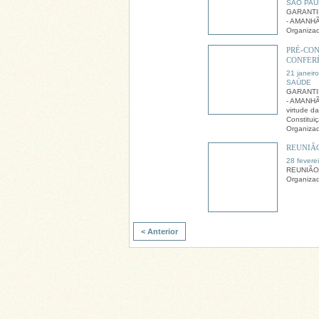
SÃO PAU
GARANTI
- AMANH
Organiza
PRÉ-CON
CONFER
21 janeir
SAÚDE
GARANTI
- AMANHÃ
virtude d
Constitui
Organizad
REUNIÃ
28 fevere
REUNIÃO
Organiza
< Anterior