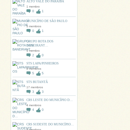
ALTO VALE DO PARAÍBA
1 membro
0
1
MUNICÍPIO DE SÃO PAULO
5 membros
0
1
GRUPO ROTA DOS
BANEIRANT…
1 membro
2
0
STS LAPA/PINHEIROS
8 membros
5
5
STS BUTANTÃ
17 membros
3
3
CRS LESTE DO MUNICÍPIO D…
4 membros
4
0
CRS SUDESTE DO MUNICÍPIO…
3 membros